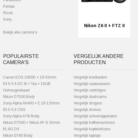
Panasonic
Pentax
Ricoh
Sony
Nikon Z6 II + FTZ II
Bekijk alle camera's
POPULAIRSTE
VERGELIJK ANDERE
CAMERA'S
PRODUCTEN
Canon EOS 2000D + 18-55mm
Vergelijk koelkasten
f/3.5-5.6 DC III + Tas + 16GB
Vergelijk vaatwassers
Geheugenkaart
Vergelijk cartridges
Nikon D7500 Body
Vergelijk dashcams
Sony Alpha A6400 + E 18-135mm
Vergelijk drogers
f/3.5-5.6 OSS
Vergelijk drones
Sony Alpha A7III Body
Vergelijk scheerapparaten
Nikon D7500 + Nikon AF-S 35mm
Vergelijk koffiemachines
f/1.8G DX
Vergelijk koptelefoons
Nikon D780 Body
Vergelijk laptops