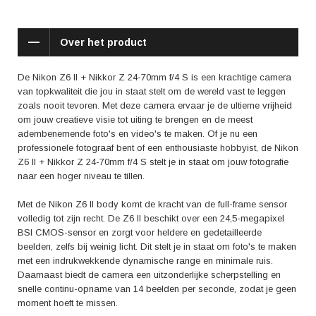
omstandigheden kunt fotograferen.
De Nikon Z6 II + Nikkor Z 24-70mm f/4 S is niet alleen technisch
Over het product
geavanceerd, maar ook ergonomisch ontworpen. De camera ligt
comfortabel in de hand en de knoppen zijn intuïtief geplaatst, zodat je
snel toegang hebt tot alle instellingen. Het grote kantelbare touchscreen
De Nikon Z6 II + Nikkor Z 24-70mm f/4 S is een krachtige camera
en de elektronische zoeker zorgen voor een nauwkeurige compositie en
van topkwaliteit die jou in staat stelt om de wereld vast te leggen
maken het eenvoudig om door de menu's te navigeren. Daarnaast
zoals nooit tevoren. Met deze camera ervaar je de ultieme vrijheid
beschikt de camera over geavanceerde connectiviteitsopties, zoals Wi-
om jouw creatieve visie tot uiting te brengen en de meest
Fi en Bluetooth, waardoor je jouw foto's en video's gemakkelijk kunt
adembenemende foto's en video's te maken. Of je nu een
delen en overdragen naar jouw smartphone of tablet.
professionele fotograaf bent of een enthousiaste hobbyist, de Nikon
Z6 II + Nikkor Z 24-70mm f/4 S stelt je in staat om jouw fotografie
Reviews van gebruikers prijzen de Nikon Z6 II + Nikkor Z 24-70mm f/4 S
naar een hoger niveau te tillen.
vanwege de unieke combinatie van beeldkwaliteit, snelheid en
gebruiksgemak. Fotografen waarderen de uitstekende prestaties bij
Met de Nikon Z6 II body komt de kracht van de full-frame sensor
weinig licht, de snelle autofocus en de mogelijkheid om probleemloos te
volledig tot zijn recht. De Z6 II beschikt over een 24,5-megapixel
schakelen tussen foto- en videomodus. De camera wordt ook geprezen
BSI CMOS-sensor en zorgt voor heldere en gedetailleerde
vanwege de uitgebreide reeks functies, zoals Eye-Detection AF en in-
beelden, zelfs bij weinig licht. Dit stelt je in staat om foto's te maken
body beeldstabilisatie, die het gemakkelijker maken om haarscherpe
met een indrukwekkende dynamische range en minimale ruis.
beelden vast te leggen.
Daarnaast biedt de camera een uitzonderlijke scherpstelling en
snelle continu-opname van 14 beelden per seconde, zodat je geen
Kortom, de Nikon Z6 II + Nikkor Z 24-70mm f/4 S is de ultieme camera-
moment hoeft te missen.