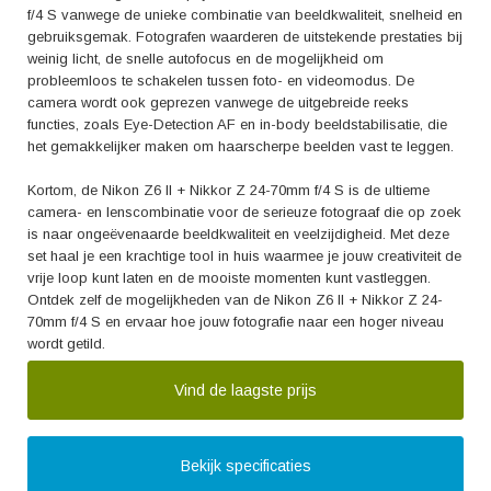
f/4 S vanwege de unieke combinatie van beeldkwaliteit, snelheid en
gebruiksgemak. Fotografen waarderen de uitstekende prestaties bij
weinig licht, de snelle autofocus en de mogelijkheid om
probleemloos te schakelen tussen foto- en videomodus. De
camera wordt ook geprezen vanwege de uitgebreide reeks
functies, zoals Eye-Detection AF en in-body beeldstabilisatie, die
het gemakkelijker maken om haarscherpe beelden vast te leggen.
Kortom, de Nikon Z6 II + Nikkor Z 24-70mm f/4 S is de ultieme
camera- en lenscombinatie voor de serieuze fotograaf die op zoek
is naar ongeëvenaarde beeldkwaliteit en veelzijdigheid. Met deze
set haal je een krachtige tool in huis waarmee je jouw creativiteit de
vrije loop kunt laten en de mooiste momenten kunt vastleggen.
Ontdek zelf de mogelijkheden van de Nikon Z6 II + Nikkor Z 24-
70mm f/4 S en ervaar hoe jouw fotografie naar een hoger niveau
wordt getild.
Vind de laagste prijs
Bekijk specificaties