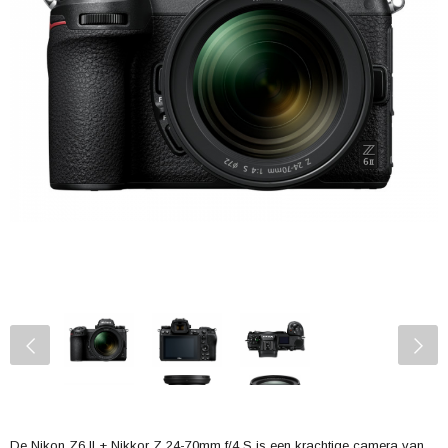
De Nikon Z6 II + Nikkor Z 24-70mm f/4 S is een krachtige camera van