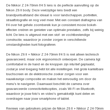
en lenscombinatie voor de serieuze fotograaf die op zoek is naar
ongeëvenaarde beeldkwaliteit en veelzijdigheid. Met deze set haal je
De Nikkor Z 24-70mm f/4 S lens is de perfecte aanvulling op de
een krachtige tool in huis waarmee je jouw creativiteit de vrije loop kunt
Nikon Z6 II body. Deze veelzijdige lens biedt een
laten en de mooiste momenten kunt vastleggen. Ontdek zelf de
brandpuntsafstand die ideaal is voor landschappen, portretten,
mogelijkheden van de Nikon Z6 II + Nikkor Z 24-70mm f/4 S en ervaar
straatfotografie en nog veel meer. Met een constant diafragma van
hoe jouw fotografie naar een hoger niveau wordt getild.
f/4 over het gehele zoombereik kun je consistent mooie bokeh-
effecten creëren en genieten van optimale prestaties, zelfs bij weinig
licht. De lens is uitgerust met een stof- en vochtbestendige
constructie, waardoor je zonder zorgen in verschillende
omstandigheden kunt fotograferen.
De Nikon Z6 II + Nikkor Z 24-70mm f/4 S is niet alleen technisch
geavanceerd, maar ook ergonomisch ontworpen. De camera ligt
comfortabel in de hand en de knoppen zijn intuïtief geplaatst,
zodat je snel toegang hebt tot alle instellingen. Het grote kantelbare
touchscreen en de elektronische zoeker zorgen voor een
nauwkeurige compositie en maken het eenvoudig om door de
menu's te navigeren. Daarnaast beschikt de camera over
geavanceerde connectiviteitsopties, zoals Wi-Fi en Bluetooth,
waardoor je jouw foto's en video's gemakkelijk kunt delen en
overdragen naar jouw smartphone of tablet.
Reviews van gebruikers prijzen de Nikon Z6 II + Nikkor Z 24-70mm