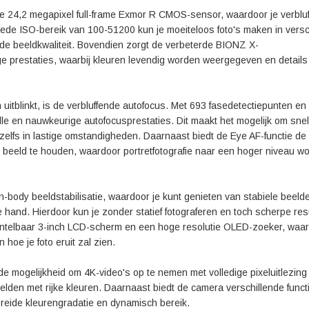
ge 24,2 megapixel full-frame Exmor R CMOS-sensor, waardoor je verblu
rede ISO-bereik van 100-51200 kun je moeiteloos foto's maken in versc
de beeldkwaliteit. Bovendien zorgt de verbeterde BIONZ X-
e prestaties, waarbij kleuren levendig worden weergegeven en details
uitblinkt, is de verbluffende autofocus. Met 693 fasedetectiepunten en
le en nauwkeurige autofocusprestaties. Dit maakt het mogelijk om snel
lfs in lastige omstandigheden. Daarnaast biedt de Eye AF-functie de
beeld te houden, waardoor portretfotografie naar een hoger niveau wo
n-body beeldstabilisatie, waardoor je kunt genieten van stabiele beeld
de hand. Hierdoor kun je zonder statief fotograferen en toch scherpe res
ntelbaar 3-inch LCD-scherm en een hoge resolutie OLED-zoeker, waar
 hoe je foto eruit zal zien.
 de mogelijkheid om 4K-video's op te nemen met volledige pixeluitlezin
eelden met rijke kleuren. Daarnaast biedt de camera verschillende funct
eide kleurengradatie en dynamisch bereik.