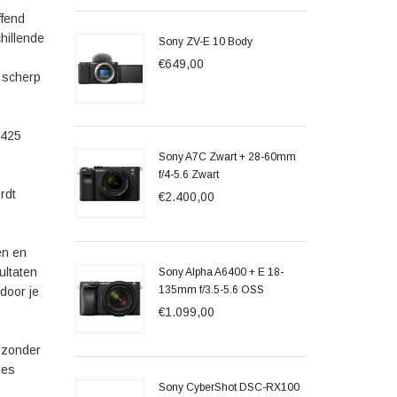
ffend
hillende
Sony ZV-E 10 Body
€649,00
 scherp
 425
Sony A7C Zwart + 28-60mm
f/4-5.6 Zwart
rdt
€2.400,00
en en
ultaten
Sony Alpha A6400 + E 18-
135mm f/3.5-5.6 OSS
door je
€1.099,00
g zonder
ies
Sony CyberShot DSC-RX100