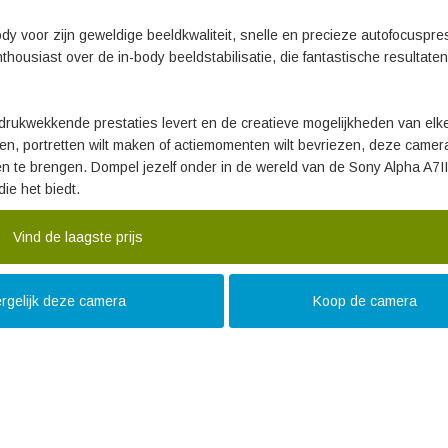
dy voor zijn geweldige beeldkwaliteit, snelle en precieze autofocuspre
nthousiast over de in-body beeldstabilisatie, die fantastische resultaten
ndrukwekkende prestaties levert en de creatieve mogelijkheden van elk
gen, portretten wilt maken of actiemomenten wilt bevriezen, deze camer
even te brengen. Dompel jezelf onder in de wereld van de Sony Alpha A7I
ie het biedt.
Vind de laagste prijs
rgelijk deze camera
Koop de camera