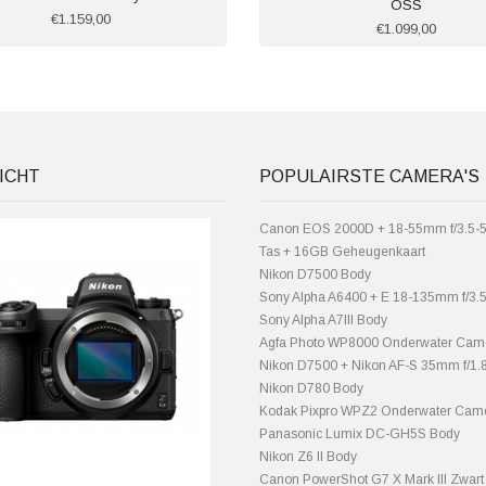
OSS
€1.159,00
€1.099,00
ICHT
POPULAIRSTE CAMERA'S
Canon EOS 2000D + 18-55mm f/3.5-5.
Tas + 16GB Geheugenkaart
Nikon D7500 Body
Sony Alpha A6400 + E 18-135mm f/3.
Sony Alpha A7III Body
Agfa Photo WP8000 Onderwater Cam
Nikon D7500 + Nikon AF-S 35mm f/1
Nikon D780 Body
Kodak Pixpro WPZ2 Onderwater Cam
Panasonic Lumix DC-GH5S Body
Nikon Z6 II Body
Canon PowerShot G7 X Mark III Zwart