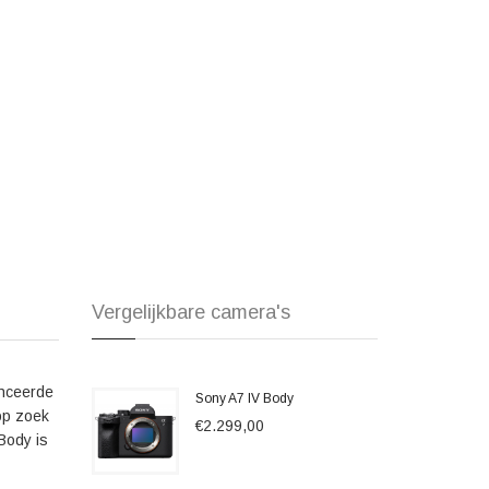
e in-body beeldstabilisatie, waardoor je kunt genieten van
 het fotograferen uit de hand. Hierdoor kun je zonder statief
ovendien is de camera voorzien van een kantelbaar 3-inch
rdoor je gemakkelijk je compositie kunt bepalen en live
Body de mogelijkheid om 4K-video's op te nemen met volledige
achtige gedetailleerde beelden met rijke kleuren. Daarnaast
g3 en HLG (Hybrid Log-Gamma) voor uitgebreide
Body voor zijn geweldige beeldkwaliteit, snelle en precieze
l gebruikers zijn ook enthousiast over de in-body
zelfs bij weinig licht.
Vergelijkbare camera's
 indrukwekkende prestaties levert en de creatieve
landschappen wilt vastleggen, portretten wilt maken of
s wat je nodig hebt om je fotografische visie tot leven te
anceerde
ny Alpha A7III Body en laat je inspireren door de eindeloze
Sony A7 IV Body
 op zoek
€2.299,00
 Body is