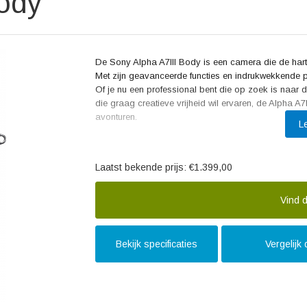
Body
De Sony Alpha A7III Body is een camera die de harte
Met zijn geavanceerde functies en indrukwekkende pres
Of je nu een professional bent die op zoek is naar de
die graag creatieve vrijheid wil ervaren, de Alpha A7
avonturen.
L
De Sony Alpha A7III Body is uitgerust met een krac
waardoor je verbluffend gedetailleerde beelden kun
Laatst bekende prijs:
€1.399,00
je moeiteloos foto's maken in verschillende lichto
beeldkwaliteit. Bovendien zorgt de verbeterde BIO
prestaties, waarbij kleuren levendig worden weergege
Vind d
Een van de aspecten waar de Sony Alpha A7III Body i
fasedetectiepunten en 425 contrastdetectiepunten l
Bekijk specificaties
Vergelijk
autofocusprestaties. Dit maakt het mogelijk om snel
lastige omstandigheden. Daarnaast biedt de Eye AF
scherp in beeld te houden, waardoor portretfotografi