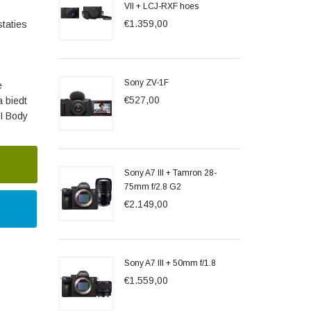
VII + LCJ-RXF hoes
€1.359,00
staties
Sony ZV-1F
e
€527,00
a biedt
II Body
Sony A7 III + Tamron 28-
75mm f/2.8 G2
€2.149,00
Sony A7 III + 50mm f/1.8
€1.559,00