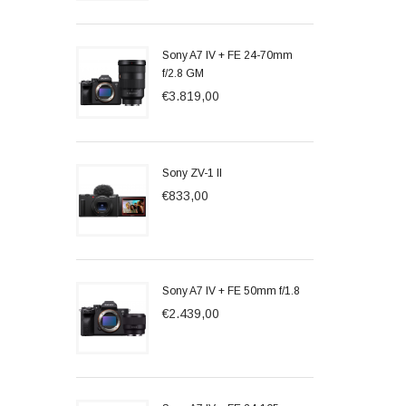
Sony A7 IV + FE 24-70mm
f/2.8 GM
€3.819,00
Sony ZV-1 II
€833,00
Sony A7 IV + FE 50mm f/1.8
€2.439,00