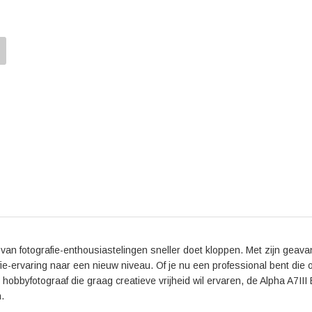
De Sony Alpha A7III Body beschikt ook over 5-assig
stabiele beelden en vloeiende videobeelden, zelfs bij
fotograferen en toch scherpe resultaten behalen. B
LCD-scherm en een hoge resolutie OLED-zoeker, waa
kunt zien hoe je foto eruit zal zien.
Wat betreft videografie biedt de Sony Alpha A7III 
pixeluitlezing zonder pixelbinning. Dit zorgt voor pr
biedt de camera verschillende functies zoals S-Lo
kleurengradatie en dynamisch bereik.
Reviews van gebruikers prijzen de Sony Alpha A7III 
autofocusprestaties en uitstekende batterijduur. Vee
beeldstabilisatie, die fantastische resultaten oplevert, 
Kortom, de Sony Alpha A7III Body is een camera die
mogelijkheden van elke fotograaf vergroot. Of je nu 
actiemomenten wilt bevriezen, deze camera biedt alle
van fotografie-enthousiastelingen sneller doet kloppen. Met zijn geav
brengen. Dompel jezelf onder in de wereld van de So
rafie-ervaring naar een nieuw niveau. Of je nu een professional bent die
mogelijkheden die het biedt.
en hobbyfotograaf die graag creatieve vrijheid wil ervaren, de Alpha A7III
.