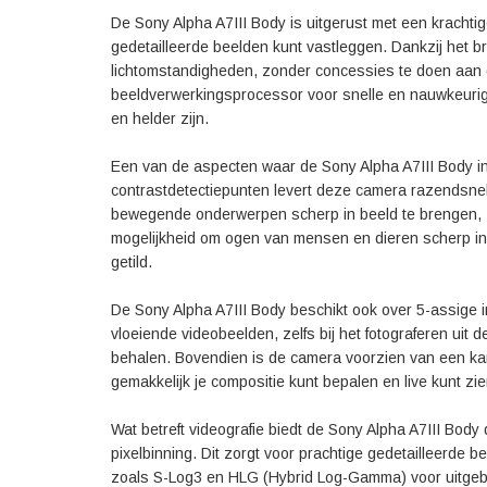
De Sony Alpha A7III Body is uitgerust met een krachti
gedetailleerde beelden kunt vastleggen. Dankzij het b
lichtomstandigheden, zonder concessies te doen aan 
beeldverwerkingsprocessor voor snelle en nauwkeurig
en helder zijn.
Een van de aspecten waar de Sony Alpha A7III Body in 
contrastdetectiepunten levert deze camera razendsnel
bewegende onderwerpen scherp in beeld te brengen, ze
mogelijkheid om ogen van mensen en dieren scherp in 
getild.
De Sony Alpha A7III Body beschikt ook over 5-assige i
vloeiende videobeelden, zelfs bij het fotograferen uit 
behalen. Bovendien is de camera voorzien van een ka
gemakkelijk je compositie kunt bepalen en live kunt zien
Wat betreft videografie biedt de Sony Alpha A7III Body
pixelbinning. Dit zorgt voor prachtige gedetailleerde b
zoals S-Log3 en HLG (Hybrid Log-Gamma) voor uitgebr