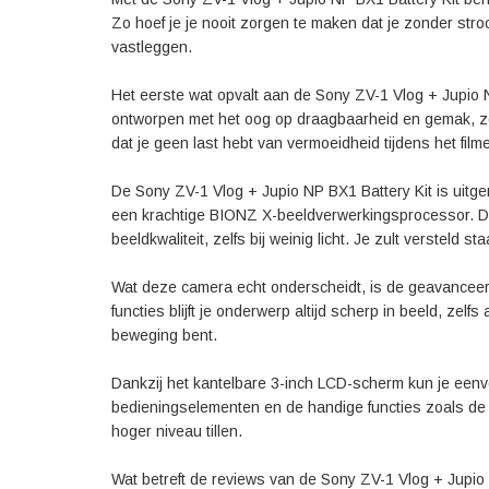
Zo hoef je je nooit zorgen te maken dat je zonder stro
vastleggen.
Het eerste wat opvalt aan de Sony ZV-1 Vlog + Jupio N
ontworpen met het oog op draagbaarheid en gemak, zod
dat je geen last hebt van vermoeidheid tijdens het film
De Sony ZV-1 Vlog + Jupio NP BX1 Battery Kit is ui
een krachtige BIONZ X-beeldverwerkingsprocessor. Dit
beeldkwaliteit, zelfs bij weinig licht. Je zult versteld
Wat deze camera echt onderscheidt, is de geavanceerde
functies blijft je onderwerp altijd scherp in beeld, zel
beweging bent.
Dankzij het kantelbare 3-inch LCD-scherm kun je eenvou
bedieningselementen en de handige functies zoals de B
hoger niveau tillen.
Wat betreft de reviews van de Sony ZV-1 Vlog + Jupio N