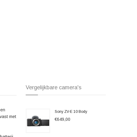
rde autofocusfunctionaliteit. Met de Real-time Eye AF- en
 scherp in beeld, zelfs als ze bewegen. Dit maakt het perfect
ent.
voudig jezelf in beeld brengen tijdens het vloggen. En met
cties zoals de Bokeh-switch en de Skin Softening-functie,
o NP BX1 Battery Kit zijn er veel positieve geluiden
e uitstekende beeldkwaliteit en de prestaties bij weinig licht.
cus geprezen, wat ervoor zorgt dat je altijd scherpe
ortom, de Sony ZV-1 Vlog + Jupio NP BX1 Battery Kit is een
t creators die streven naar de hoogste kwaliteit en
Vergelijkbare camera's
een
Sony ZV-E 10 Body
 vast met
€649,00
atterij.