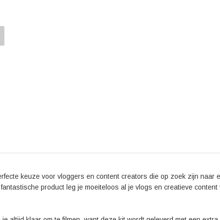
Wat deze camera echt onderscheidt, is de geavancee
Real-time Tracking-functies blijft je onderwerp altijd
voor vlogs waarin je zelf voortdurend in beweging b
Dankzij het kantelbare 3-inch LCD-scherm kun je een
de intuïtieve bedieningselementen en de handige fun
kun je je content echt naar een hoger niveau tillen.
Wat betreft de reviews van de Sony ZV-1 Vlog + Jupi
gehoord. Gebruikers zijn vooral onder de indruk van d
Daarnaast wordt ook de snelle en nauwkeurige autofo
beelden hebt, zelfs in complexe opnamesituaties. K
absolute aanrader voor vloggers en creatieve conten
gebruiksgemak.
rfecte keuze voor vloggers en content creators die op zoek zijn naar 
fantastische product leg je moeiteloos al je vlogs en creatieve content
 altijd klaar om te filmen, want deze kit wordt geleverd met een extra b