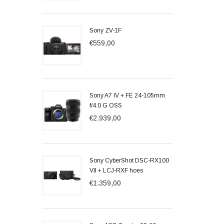
Sony ZV-1F
€559,00
Sony A7 IV + FE 24-105mm
f/4.0 G OSS
€2.939,00
Sony CyberShot DSC-RX100
VII + LCJ-RXF hoes
€1.359,00