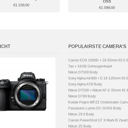
OSS
€1.159,00
€1.099,00
ICHT
POPULAIRSTE CAMERA'S
Canon EOS 2000D + 18-55mm f/3.5-5.
Tas + 16GB Geheugenkaart
Nikon D7500 Body
Sony Alpha A6400 + E 18-135mm f/3.
Sony Alpha A7III Body
Nikon D7500 + Nikon AF-S 35mm f/1
Nikon D780 Body
Kodak Pixpro WPZ2 Onderwater Cam
Panasonic Lumix DC-GH5S Body
Nikon Z6 II Body
Canon PowerShot G7 X Mark III Zwart
Nikon Z5 Body