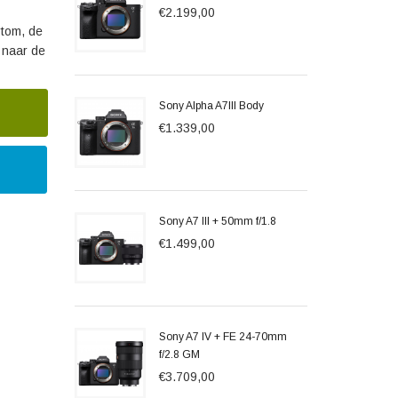
€2.199,00
rtom, de
 naar de
Sony Alpha A7III Body
€1.339,00
Sony A7 III + 50mm f/1.8
€1.499,00
Sony A7 IV + FE 24-70mm
f/2.8 GM
€3.709,00