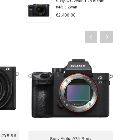
Sony A7C Zwart + 28-60mm
f/4-5.6 Zwart
€2.400,00
/3.5-5.6
Nikon 
Sony Alpha A7III Body