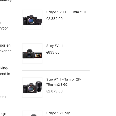
Sony A7 IV + FE 50mm f/1.8
€2.339,00
s
rvoor
sor en
Sony ZV-1 II
tekende
€833,00
cking-
rend in
Sony A7 III + Tamron 28-
75mm f/2.8 G2
€2.079,00
 een
Sony A7 IV Body
zijn