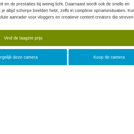
t en de prestaties bij weinig licht. Daarnaast wordt ook de snelle en
je altijd scherpe beelden hebt, zelfs in complexe opnamesituaties. Ko
lute aanrader voor vloggers en creatieve content creators die streven
Vind de laagste prijs
rgelijk deze camera
Koop de camera