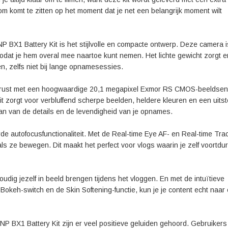
om komt te zitten op het moment dat je net een belangrijk moment wilt
P BX1 Battery Kit is het stijlvolle en compacte ontwerp. Deze camera i
at je hem overal mee naartoe kunt nemen. Het lichte gewicht zorgt e
en, zelfs niet bij lange opnamesessies.
tgerust met een hoogwaardige 20,1 megapixel Exmor RS CMOS-beeldsen
 zorgt voor verbluffend scherpe beelden, heldere kleuren en een uits
 staan van de details en de levendigheid van je opnames.
 autofocusfunctionaliteit. Met de Real-time Eye AF- en Real-time Tra
fs als ze bewegen. Dit maakt het perfect voor vlogs waarin je zelf voortdu
dig jezelf in beeld brengen tijdens het vloggen. En met de intuïtieve
okeh-switch en de Skin Softening-functie, kun je je content echt naar
P BX1 Battery Kit zijn er veel positieve geluiden gehoord. Gebruikers 