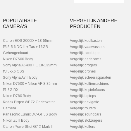
POPULAIRSTE
VERGELIJK ANDERE
CAMERA'S
PRODUCTEN
Canon EOS 2000D + 18-55mm
Vergelijk koelkasten
f/3.5-5.6 DC III + Tas + 16GB
Vergelijk vaatwassers
Geheugenkaart
Vergelijk cartridges
Nikon D7500 Body
Vergelijk dashcams
Sony Alpha A6400 + E 18-135mm
Vergelijk drogers
f/3.5-5.6 OSS
Vergelijk drones
Sony Alpha A7III Body
Vergelijk scheerapparaten
Nikon D7500 + Nikon AF-S 35mm
Vergelijk koffiemachines
f/1.8G DX
Vergelijk koptelefoons
Nikon D780 Body
Vergelijk laptops
Kodak Pixpro WPZ2 Onderwater
Vergelijk navigatie
Camera
Vergelijk routers
Panasonic Lumix DC-GH5S Body
Vergelijk soundbars
Nikon Z6 II Body
Vergelijk stofzuigers
Canon PowerShot G7 X Mark III
Vergelijk koffers