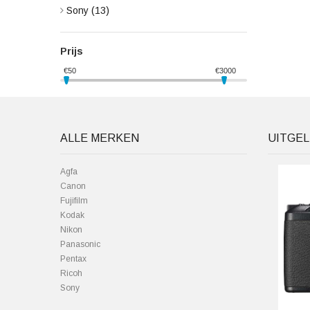
Sony
(13)
Prijs
€
50
€
3000
ALLE MERKEN
UITGEL
Agfa
Canon
Fujifilm
Kodak
Nikon
Panasonic
Pentax
Ricoh
Sony