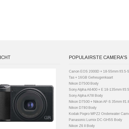
ICHT
POPULAIRSTE CAMERA'S
Canon EOS 2000D + 18-55mm f/3.5-5.
Tas + 16GB Geheugenkaart
Nikon D7500 Body
Sony Alpha A6400 + E 18-135mm f/3.
Sony Alpha A7III Body
Nikon D7500 + Nikon AF-S 35mm f/1
Nikon D780 Body
Kodak Pixpro WPZ2 Onderwater Cam
Panasonic Lumix DC-GH5S Body
Nikon Z6 II Body